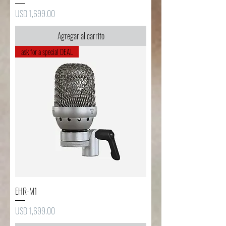
Precio
USD 1,699.00
Agregar al carrito
ask for a special DEAL
EHR-M1
Precio
USD 1,699.00