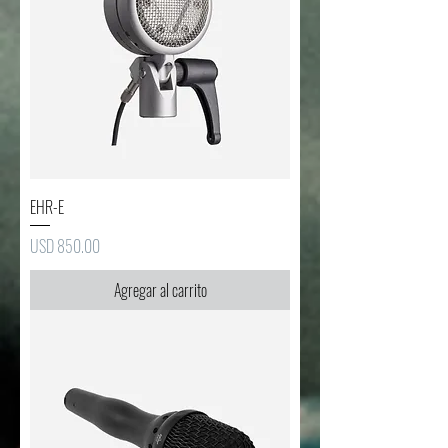
EHR-E
Precio
USD 850.00
Agregar al carrito