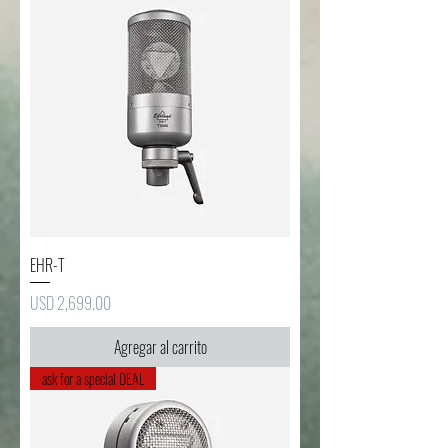
EHR-T
Precio
USD 2,699.00
Agregar al carrito
ask for a special DEAL