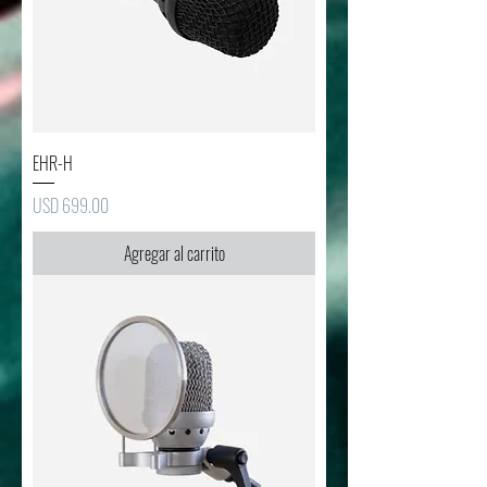
EHR-H
Precio
USD 699.00
Agregar al carrito