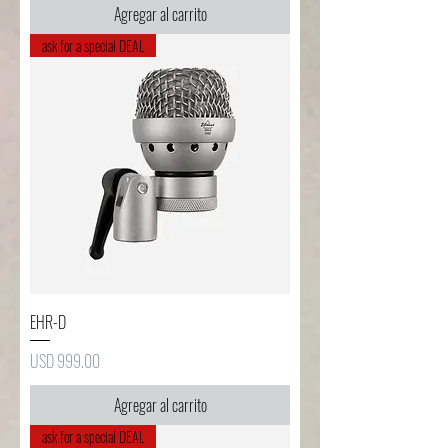
Agregar al carrito
ask for a special DEAL
EHR-D
Precio
USD 999.00
Agregar al carrito
ask for a special DEAL