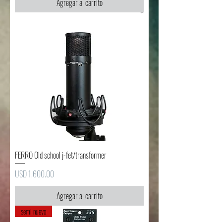
Agregar al carrito
FERRO Old school j-fet/transformer
Precio
USD 1,600.00
Agregar al carrito
semi nuevo