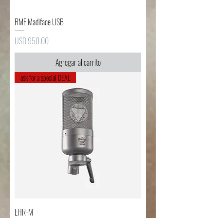
RME Madiface USB
Precio
USD 950.00
Agregar al carrito
ask for a special DEAL
EHR-M