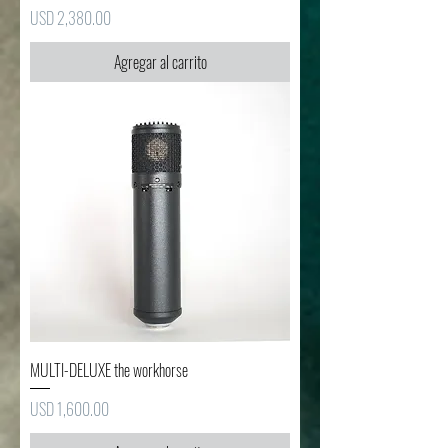
Precio
USD 2,380.00
Agregar al carrito
MULTI-DELUXE the workhorse
Precio
USD 1,600.00