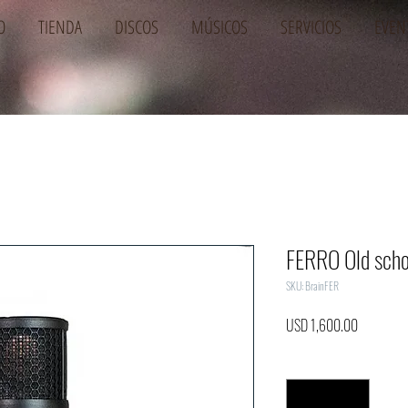
O
TIENDA
DISCOS
MÚSICOS
SERVICIOS
EVEN
FERRO Old schoo
SKU: BrainFER
Precio
USD 1,600.00
Cantidad
*