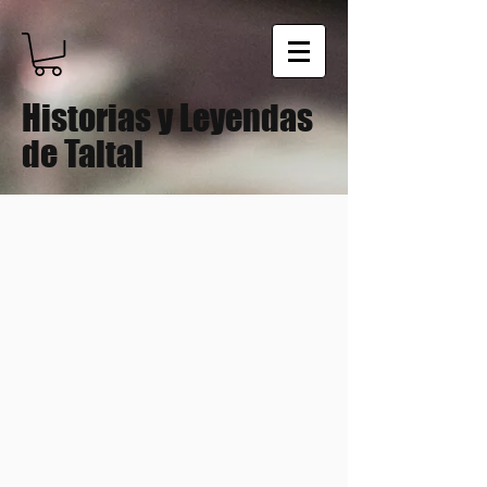
Historias y Leyendas
de Taltal