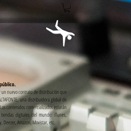
TOS
FESTIVALES
público.
 un nuevo contrato de distribución que
LTAFONTE, una distribuidora global de
Los contenidos comercializados estarán
tiendas digitales del mundo: iTunes,
y, Deezer, Amazon, Movistar, etc.