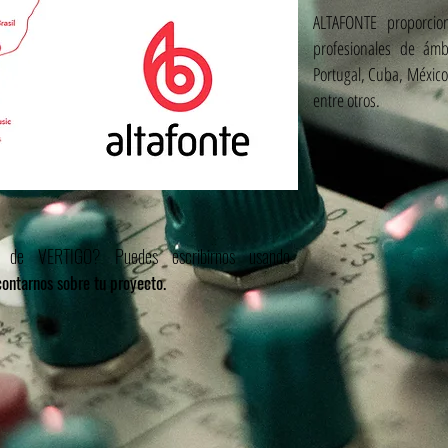
ALTAFONTE proporcion
profesionales de ámb
Portugal, Cuba, México
entre otros.
o de VERTIGO? Puedes escribirnos usando
contarnos sobre tu proyecto.