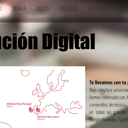
O
TIENDA
DISCOS
MÚSICOS
SERVICIOS
EVEN
ución Digital
Te llevamos con tu 
Nos complace anunciar
hemos celebrado con A
contenidos de música. 
en todas las grandes 
Google/Youtube, Spotif