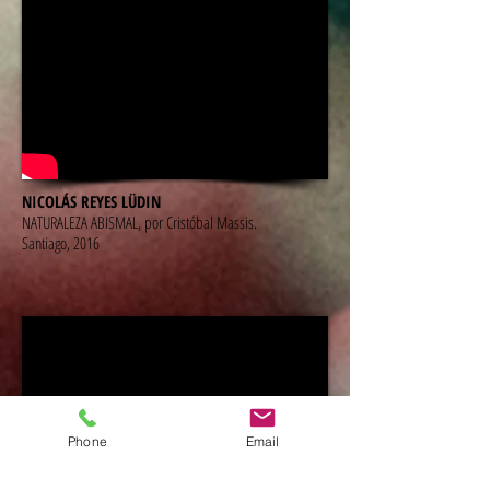
NICOLÁS REYES LÜDIN
NATURALEZA ABISMAL, por Cristóbal Massis.
Santiago, 2016
Phone
Email