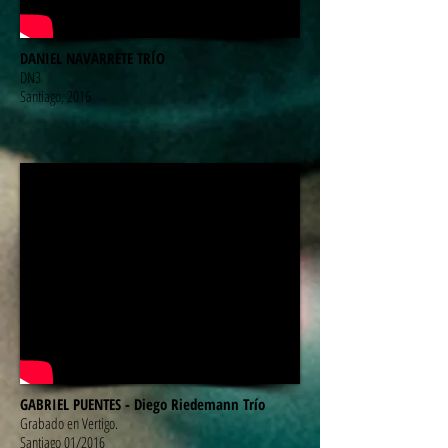
DANIEL NAVARRETE TRÍO
DN3
Santiago, 2016
GABRIEL PUENTES -
Diego Riedemann Trío
Grabado en Vertigo.
Santiago 01/2016