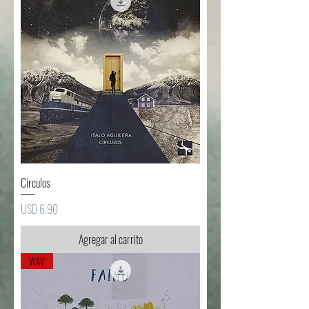
Círculos
Precio
USD 6.90
Agregar al carrito
WAV