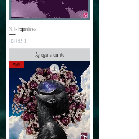
Suite Espontánea
Precio
USD 8.90
Agregar al carrito
WAV