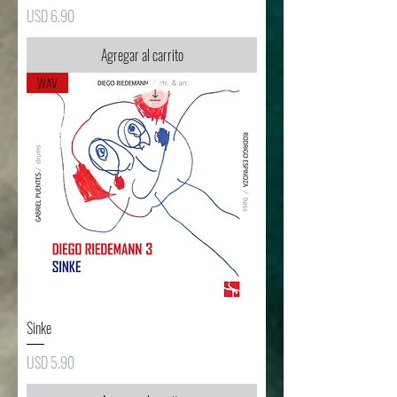
Precio
USD 6.90
Agregar al carrito
WAV
Sinke
Precio
USD 5.90