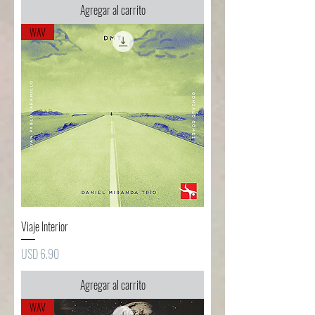
Agregar al carrito
WAV
Viaje Interior
Precio
USD 6.90
Agregar al carrito
WAV