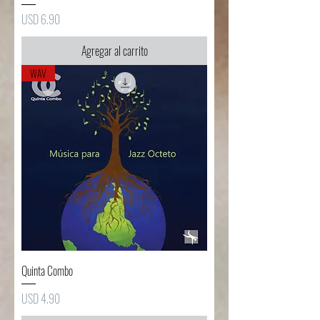
Precio
USD 6.90
Agregar al carrito
WAV
Quinta Combo
Precio
USD 4.90