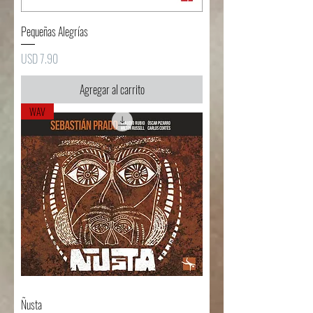
Pequeñas Alegrías
Precio
USD 7.90
Agregar al carrito
WAV
Ñusta