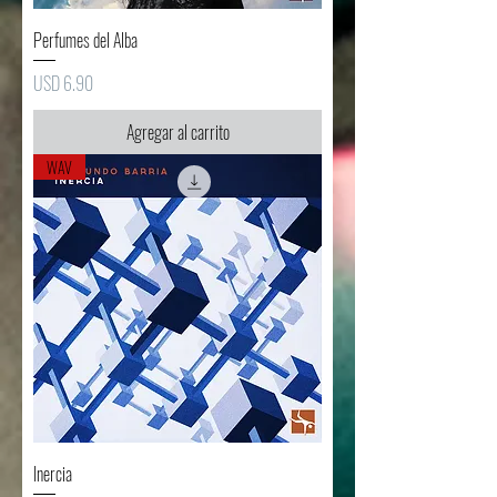
Perfumes del Alba
Precio
USD 6.90
Agregar al carrito
WAV
Inercia