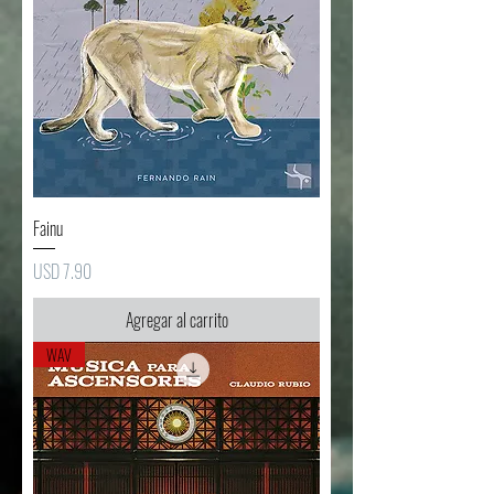
Fainu
Precio
USD 7.90
Agregar al carrito
WAV