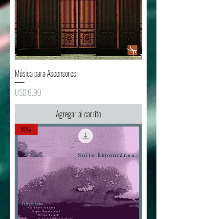
Música para Ascensores
Precio
USD 6.90
Agregar al carrito
WAV