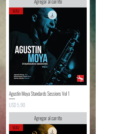
Agregar al carrito
WAV
Agustín Moya Standards Sessions Vol 1
Precio
USD 5.90
Agregar al carrito
WAV