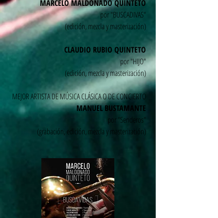
MARCELO MALDONADO QUINTETO
por "BUSCADIVAS"
(edición, mezcla y masterización)
CLAUDIO RUBIO QUINTETO
por "HIJO"
(edición, mezcla y masterización)
MEJOR ARTISTA DE MÚSICA CLÁSICA O DE CONCIERTO
MANUEL BUSTAMANTE
por "Senderos"
(grabación, edición, mezcla y
masterización)