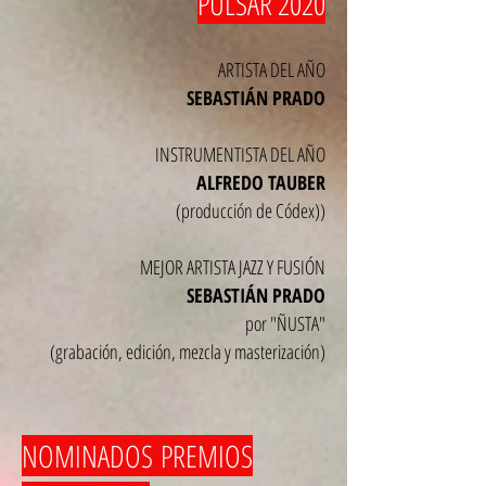
PULSAR 2020
ARTISTA DEL AÑO
SEBASTIÁN PRADO
INSTRUMENTISTA DEL AÑO
ALFREDO TAUBER
(producción de Códex))
MEJOR ARTISTA JAZZ Y FUSIÓN
SEBASTIÁN PRADO
por "ÑUSTA"
(grabación, edición, mezcla y masterización)
NOMINADOS
PREMIOS