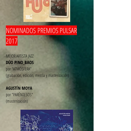
NOMINADOS
PREMIOS PULSAR
2017
MEJOR ARTISTA JAZZ
DÚO PINO_BAOS
por "ATMÓSFERA"
(grabación, edición, mezcla y masterización)
AGUSTÍN MOYA
por "PARÉNTESOS"
(masterización)