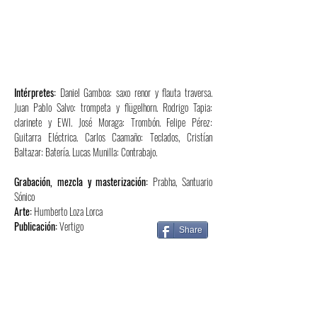
Descarga:
puedes comprar aquí en formato
comprimido, o WAV en la
TIENDA
Intérpretes:
Daniel Gamboa: saxo renor y flauta traversa.
Juan Pablo Salvo: trompeta y flügelhorn. Rodrigo Tapia:
clarinete y EWI. José Moraga: Trombón. Felipe Pérez:
Guitarra Eléctrica. Carlos Caamaño: Teclados, Cristían
Baltazar: Batería. Lucas Munilla: Contrabajo.
Grabación, mezcla y masterización:
Prabha, Santuario
Sónico
Arte:
Humberto Loza Lorca
Publicación:
Vertigo
Share