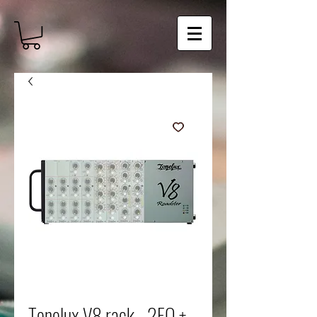
Tonelux V8 rack - 2EQ +