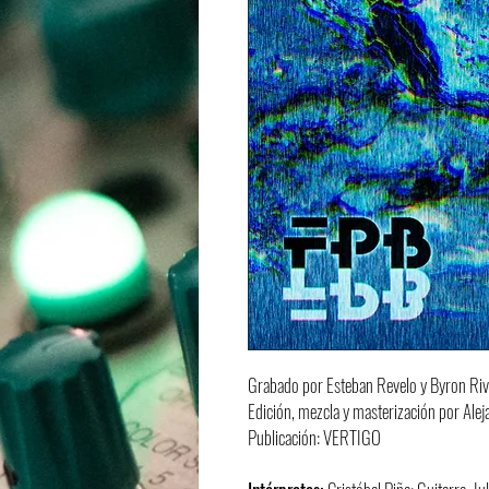
Grabado por Esteban Revelo y Byron Riv
Edición, mezcla y masterización por Al
Publicación: VERTIGO