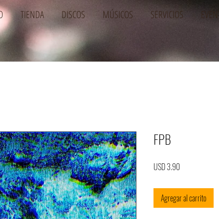
O
TIENDA
DISCOS
MÚSICOS
SERVICIOS
EVEN
FPB
Precio
USD 3.90
Agregar al carrito