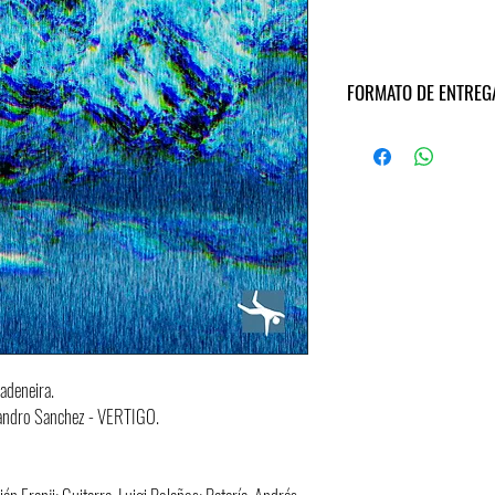
FORMATO DE ENTREG
Archivo ZIP descargable. Se e
Formato de audios: WAV . 4
Si desea adquirir la versión
adeneira.
ejandro Sanchez - VERTIGO.