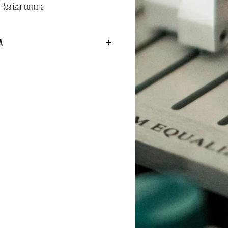
Realizar compra
A
nvía link por correo.
4.000Hz, 16bits
 comprimida de este LP pinche
AQUI