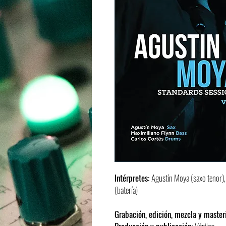
Intérpretes:
Agustín Moya (saxo tenor),
(batería)
Grabación, edición, mezcla y master