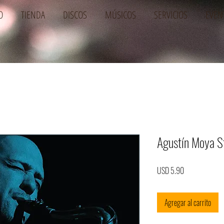
O
TIENDA
DISCOS
MÚSICOS
SERVICIOS
EVEN
Agustín Moya St
Precio
USD 5.90
Agregar al carrito