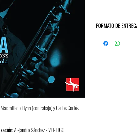
FORMATO DE ENTREG
Archivo ZIP descargable. Se e
Formato de audios: WAV . 4
 Maximiliano Flynn (contrabajo) y Carlos Cortés
ización:
Alejandro Sánchez - VERTIGO