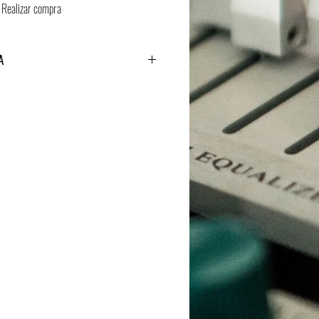
Realizar compra
A
nvía link por correo.
4.000Hz, 16bits